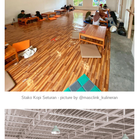
Stako Kopi Seturan - picture by @masclink_kulineran