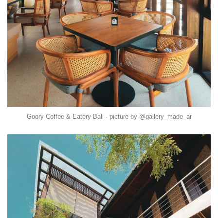
Goory Coffee & Eatery Bali - picture by @gallery_made_ar