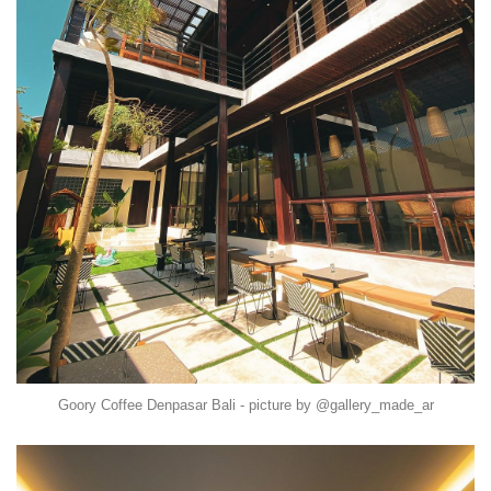
Goory Coffee Denpasar Bali - picture by @gallery_made_ar