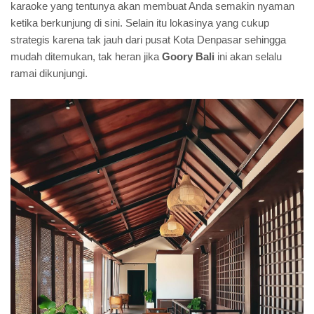
karaoke yang tentunya akan membuat Anda semakin nyaman
ketika berkunjung di sini. Selain itu lokasinya yang cukup
strategis karena tak jauh dari pusat Kota Denpasar sehingga
mudah ditemukan, tak heran jika
Goory Bali
ini akan selalu
ramai dikunjungi.