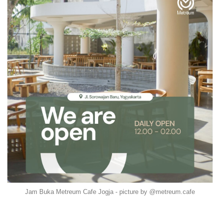
Jam Buka Metreum Cafe Jogja - picture by @metreum.cafe