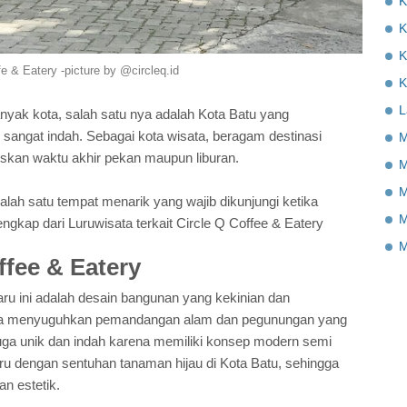
K
K
K
fe & Eatery -picture by @circleq.id
K
L
anyak kota, salah satu nya adalah Kota Batu yang
sangat indah. Sebagai kota wisata, beragam destinasi
M
iskan waktu akhir pekan maupun liburan.
M
M
lah satu tempat menarik yang wajib dikunjungi ketika
M
engkap dari Luruwisata terkait Circle Q Coffee & Eatery
M
ffee & Eatery
aru ini adalah desain bangunan yang kekinian dan
 juga menyuguhkan pemandangan alam dan pegunungan yang
 juga unik dan indah karena memiliki konsep modern semi
ru dengan sentuhan tanaman hijau di Kota Batu, sehingga
an estetik.