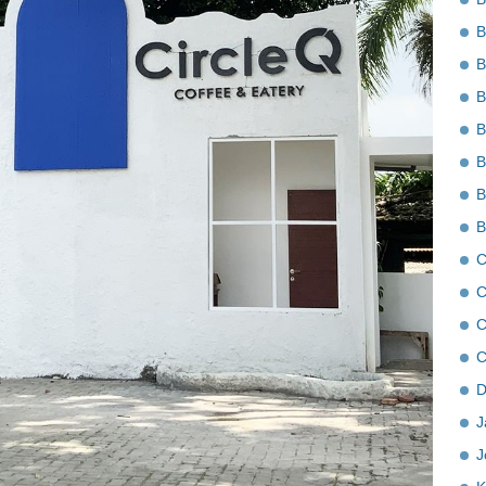
B
B
B
B
B
B
B
C
C
C
C
D
J
J