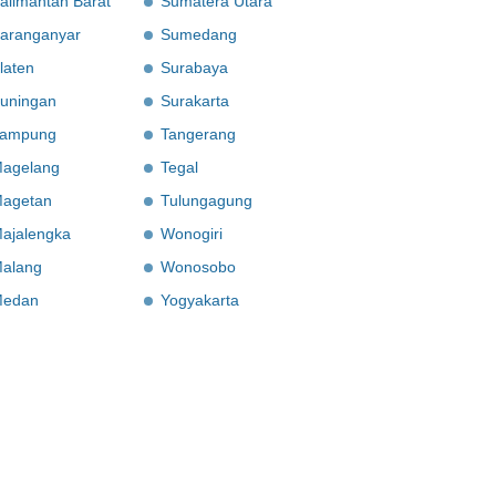
alimantan Barat
Sumatera Utara
aranganyar
Sumedang
laten
Surabaya
uningan
Surakarta
ampung
Tangerang
agelang
Tegal
agetan
Tulungagung
ajalengka
Wonogiri
alang
Wonosobo
edan
Yogyakarta