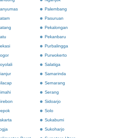
anyumas
Palembang
atam
Pasuruan
atang
Pekalongan
atu
Pekanbaru
ekasi
Purbalingga
ogor
Purwokerto
oyolali
Salatiga
ianjur
Samarinda
ilacap
Semarang
imahi
Serang
irebon
Sidoarjo
epok
Solo
akarta
Sukabumi
ogja
Sukoharjo