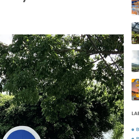
LA
B
B