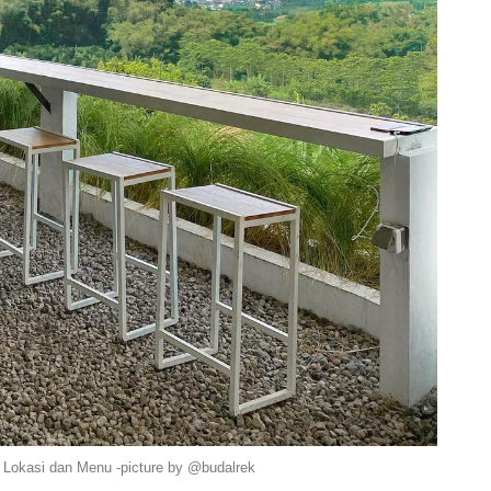
u Lokasi dan Menu -picture by @budalrek