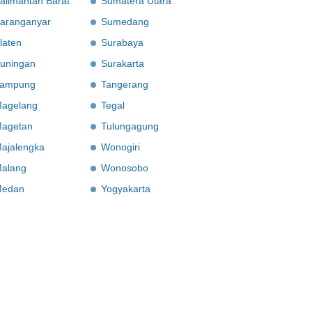
alimantan Barat
Sumatera Utara
aranganyar
Sumedang
laten
Surabaya
uningan
Surakarta
ampung
Tangerang
agelang
Tegal
agetan
Tulungagung
ajalengka
Wonogiri
alang
Wonosobo
edan
Yogyakarta