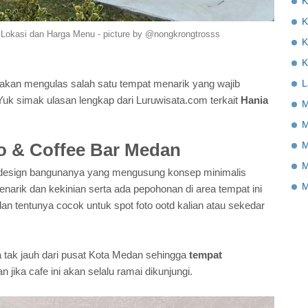
K
K
 Lokasi dan Harga Menu - picture by @nongkrongtrosss
K
K
 akan mengulas salah satu tempat menarik yang wajib
L
 Yuk simak ulasan lengkap dari Luruwisata.com terkait
Hania
M
M
M
ro & Coffee Bar Medan
M
h design bangunanya yang mengusung konsep minimalis
M
arik dan kekinian serta ada pepohonan di area tempat ini
 dan tentunya cocok untuk spot foto ootd kalian atau sekedar
na tak jauh dari pusat Kota Medan sehingga
tempat
 jika cafe ini akan selalu ramai dikunjungi.