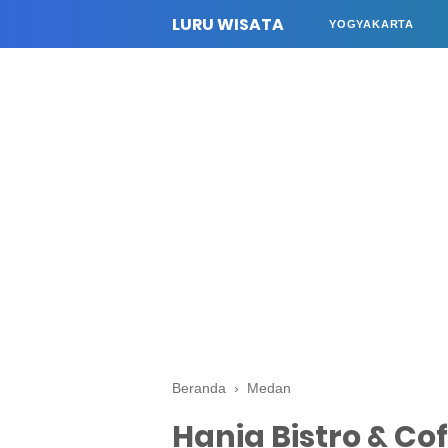
LURU WISATA
YOGYAKARTA
Beranda
›
Medan
Hania Bistro & Co