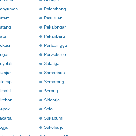
anyumas
Palembang
atam
Pasuruan
atang
Pekalongan
atu
Pekanbaru
ekasi
Purbalingga
ogor
Purwokerto
oyolali
Salatiga
ianjur
Samarinda
ilacap
Semarang
imahi
Serang
irebon
Sidoarjo
epok
Solo
akarta
Sukabumi
ogja
Sukoharjo