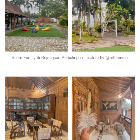
Resto Family di Bojongsari Purbalingga - picture by @referensini