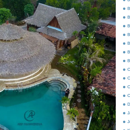
B
B
B
B
B
B
B
C
C
C
C
D
J
J