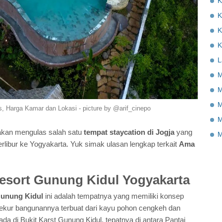
K
K
K
K
L
M
M
M
s, Harga Kamar dan Lokasi - picture by @arif_cinepo
M
 akan mengulas salah satu
tempat staycation di Jogja
yang
M
rlibur ke Yogyakarta. Yuk simak ulasan lengkap terkait
Ama
esort Gunung Kidul Yogyakarta
unung Kidul
ini adalah tempatnya yang memiliki konsep
ekur bangunannya terbuat dari kayu pohon cengkeh dan
a di Bukit Karst Gunung Kidul, tepatnya di antara Pantai