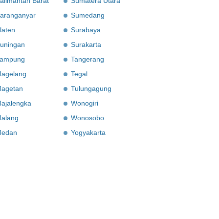
alimantan Barat
Sumatera Utara
aranganyar
Sumedang
laten
Surabaya
uningan
Surakarta
ampung
Tangerang
agelang
Tegal
agetan
Tulungagung
ajalengka
Wonogiri
alang
Wonosobo
edan
Yogyakarta