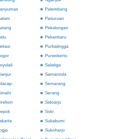
anyumas
Palembang
atam
Pasuruan
atang
Pekalongan
atu
Pekanbaru
ekasi
Purbalingga
ogor
Purwokerto
oyolali
Salatiga
ianjur
Samarinda
ilacap
Semarang
imahi
Serang
irebon
Sidoarjo
epok
Solo
akarta
Sukabumi
ogja
Sukoharjo