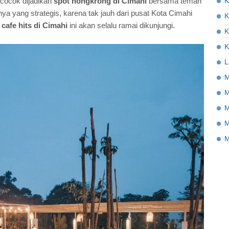
K
cocok dijadikan
spot nongkrong di Cimahi
bersama teman
nya yang strategis, karena tak jauh dari pusat Kota Cimahi
K
a
cafe hits di Cimahi
ini akan selalu ramai dikunjungi.
K
K
L
M
M
M
M
M