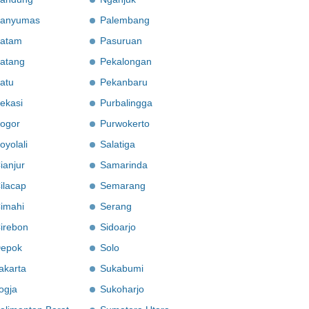
anyumas
Palembang
atam
Pasuruan
atang
Pekalongan
atu
Pekanbaru
ekasi
Purbalingga
ogor
Purwokerto
oyolali
Salatiga
ianjur
Samarinda
ilacap
Semarang
imahi
Serang
irebon
Sidoarjo
epok
Solo
akarta
Sukabumi
ogja
Sukoharjo