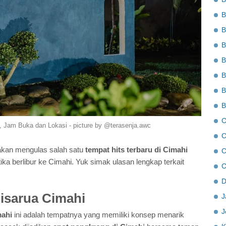
B
B
B
B
B
B
B
C
 Jam Buka dan Lokasi - picture by @terasenja.awc
C
 akan mengulas salah satu
tempat hits terbaru di Cimahi
C
ka berlibur ke Cimahi. Yuk simak ulasan lengkap terkait
C
D
Cisarua Cimahi
J
J
mahi
ini adalah tempatnya yang memiliki konsep menarik