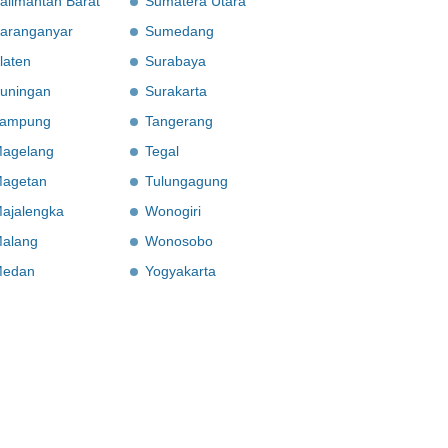
alimantan Barat
Sumatera Utara
aranganyar
Sumedang
laten
Surabaya
uningan
Surakarta
ampung
Tangerang
agelang
Tegal
agetan
Tulungagung
ajalengka
Wonogiri
alang
Wonosobo
edan
Yogyakarta