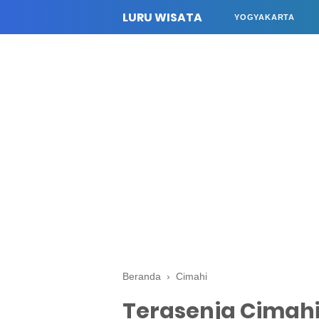
LURU WISATA
YOGYAKARTA
Beranda
›
Cimahi
Terasenja Cimah