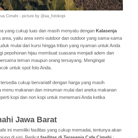
rua Cimahi - picture by @aa_fotokopi
area yang cukup luas dan masih menyatu dengan
Kalasenja
dua area, yaitu area semi outdoor dan outdoor yang sama-sama
uduk mulai dari kursi hingga tribun yang nyaman untuk Anda
ilingi pepohonan hijau membuat suasana menjadi adem dan
g bersama teman maupun orang tersayang. Mengingat
cok untuk spot foto Anda.
 tersedia cukup bervariatif dengan harga yang masih
pa menu makanan dan minuman mulai dari aneka makanan
perti kopi dan non kopi untuk menemani Anda ketika
mahi Jawa Barat
fe ini memiliki fasilitas yang cukup memadai, tentunya akan
ng di sini. Berikut
fasilitas di Terasenja Cafe Cimahi
: