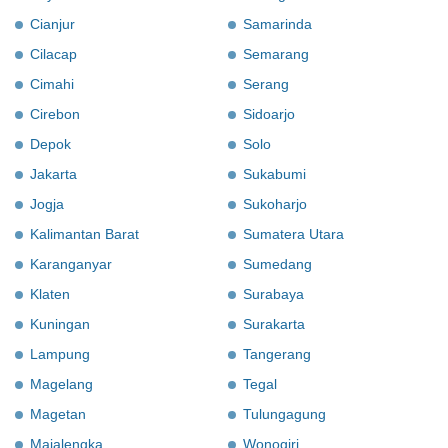
Cianjur
Samarinda
Cilacap
Semarang
Cimahi
Serang
Cirebon
Sidoarjo
Depok
Solo
Jakarta
Sukabumi
Jogja
Sukoharjo
Kalimantan Barat
Sumatera Utara
Karanganyar
Sumedang
Klaten
Surabaya
Kuningan
Surakarta
Lampung
Tangerang
Magelang
Tegal
Magetan
Tulungagung
Majalengka
Wonogiri