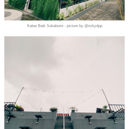
Kabar Baik Sukabumi - picture by @rizkydpp