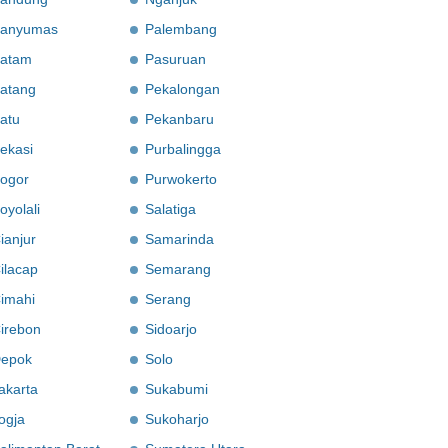
anyumas
Palembang
atam
Pasuruan
atang
Pekalongan
atu
Pekanbaru
ekasi
Purbalingga
ogor
Purwokerto
oyolali
Salatiga
ianjur
Samarinda
ilacap
Semarang
imahi
Serang
irebon
Sidoarjo
epok
Solo
akarta
Sukabumi
ogja
Sukoharjo