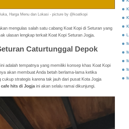
K
K
uka, Harga Menu dan Lokasi - picture by @koatkopi
K
K
akan mengulas salah satu cabang Koat Kopi di Seturan yang
k ulasan lengkap terkait Koat Kopi Seturan Jogja.
L
M
Seturan Caturtunggal Depok
M
M
ini adalah tempatnya yang memiliki konsep khas Koat Kopi
M
nya akan membuat Anda betah berlama-lama ketika
M
g cukup strategis karena tak jauh dari pusat Kota Jogja
a
cafe hits di Jogja
ini akan selalu ramai dikunjungi.