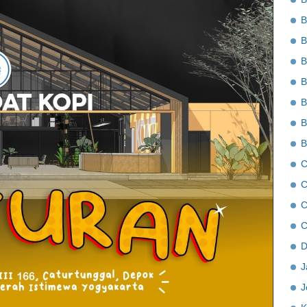
B
B
B
B
B
B
B
C
C
C
C
D
J
J