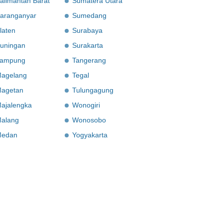
alimantan Barat
Sumatera Utara
aranganyar
Sumedang
laten
Surabaya
uningan
Surakarta
ampung
Tangerang
agelang
Tegal
agetan
Tulungagung
ajalengka
Wonogiri
alang
Wonosobo
edan
Yogyakarta