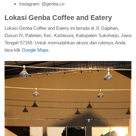
Instagram: @genba.co
Lokasi Genba Coffee and Eatery
Lokasi Genba Coffee and Eatery ini berada di Jl. Gajahan,
Dusun IV, Pabelan, Kec. Kartasura, Kabupaten Sukoharjo, Jawa
Tengah 57169. Untuk memudahkan akses dan rutenya, Anda
bisa klik
Google Maps
.