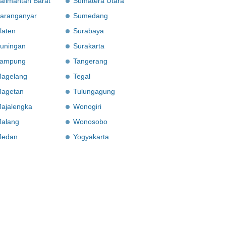
alimantan Barat
Sumatera Utara
aranganyar
Sumedang
laten
Surabaya
uningan
Surakarta
ampung
Tangerang
agelang
Tegal
agetan
Tulungagung
ajalengka
Wonogiri
alang
Wonosobo
edan
Yogyakarta