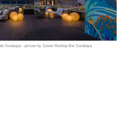
ah Surabaya - picture by
Soiree Rooftop Bar Surabaya