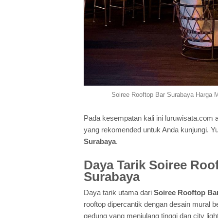
Soiree Rooftop Bar Surabaya Harga M
Pada kesempatan kali ini luruwisata.com
yang rekomended untuk Anda kunjungi. Yu
Surabaya
.
Daya Tarik Soiree Ro
Surabaya
Daya tarik utama dari
Soiree Rooftop Ba
rooftop dipercantik dengan desain mural 
gedung yang menjulang tinggi dan city li