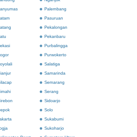
anyumas
Palembang
atam
Pasuruan
atang
Pekalongan
atu
Pekanbaru
ekasi
Purbalingga
ogor
Purwokerto
oyolali
Salatiga
ianjur
Samarinda
ilacap
Semarang
imahi
Serang
irebon
Sidoarjo
epok
Solo
akarta
Sukabumi
ogja
Sukoharjo