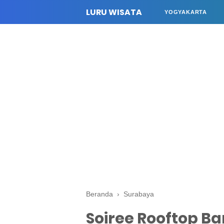
LURU WISATA
YOGYAKARTA
Beranda
›
Surabaya
Soiree Rooftop B