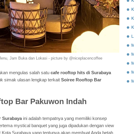
K
K
K
K
L
M
M
enu, Jam Buka dan Lokasi - picture by @niceplacencoffee
M
M
 akan mengulas salah satu
cafe rooftop hits di Surabaya
k simak ulasan lengkap terkait
Soiree Rooftop Bar
M
oftop Bar Pakuwon Indah
r Surabaya
ini adalah tempatnya yang memiliki konsep
bertema mystical banquet yang juga dipadukan dengan view
ght Kota Surabaya yang tentunya akan membuat Anda betah