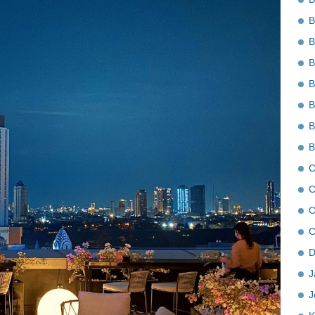
B
B
B
B
B
B
B
C
C
C
C
D
J
J