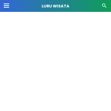
LURU WISATA