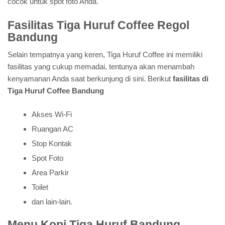
cocok untuk spot foto Anda.
Fasilitas Tiga Huruf Coffee Regol
Bandung
Selain tempatnya yang keren, Tiga Huruf Coffee ini memiliki
fasilitas yang cukup memadai, tentunya akan menambah
kenyamanan Anda saat berkunjung di sini. Berikut
fasilitas di
Tiga Huruf Coffee Bandung
Akses Wi-Fi
Ruangan AC
Stop Kontak
Spot Foto
Area Parkir
Toilet
dan lain-lain.
Menu Kopi Tiga Huruf Bandung