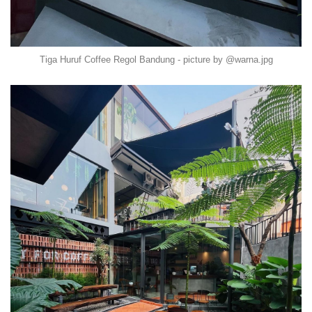
Tiga Huruf Coffee Regol Bandung - picture by @warna.jpg