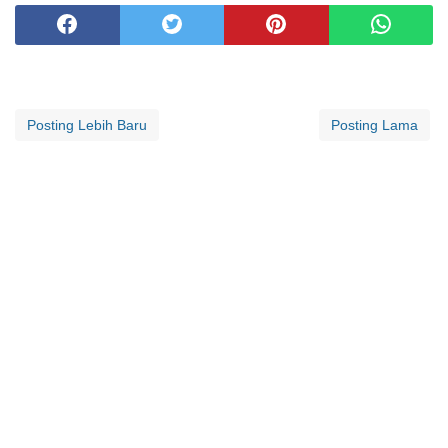
Posting Lebih Baru
Posting Lama