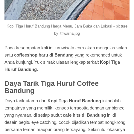
Kopi Tiga Huruf Bandung Harga Menu, Jam Buka dan Lokasi - picture
by @warna.jpg
Pada kesempatan kali ini luruwisata.com akan mengulas salah
satu
coffeeshop baru di Bandung
yang rekomended untuk
Anda kunjungi. Yuk simak ulasan lengkap terkait
Kopi Tiga
Huruf Bandung
.
Daya Tarik Tiga Huruf Coffee
Bandung
Daya tarik utama dari
Kopi Tiga Huruf Bandung
ini adalah
tempatnya yang memiliki konsep terracotta dengan ambience
yang nyaman, di setiap sudut
cafe hits di Bandung
ini di
desain begitu eye catching, cocok dijadikan tempat nongkrong
bersama teman maupun orang tersayang. Selain itu lokasinya