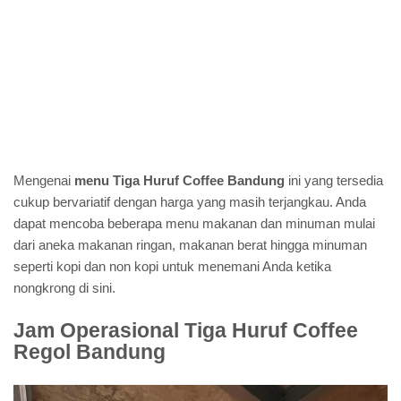
Mengenai
menu Tiga Huruf Coffee Bandung
ini yang tersedia
cukup bervariatif dengan harga yang masih terjangkau. Anda
dapat mencoba beberapa menu makanan dan minuman mulai
dari aneka makanan ringan, makanan berat hingga minuman
seperti kopi dan non kopi untuk menemani Anda ketika
nongkrong di sini.
Jam Operasional Tiga Huruf Coffee
Regol Bandung