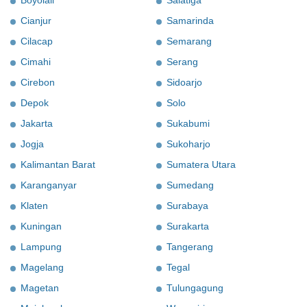
Boyolali
Salatiga
Cianjur
Samarinda
Cilacap
Semarang
Cimahi
Serang
Cirebon
Sidoarjo
Depok
Solo
Jakarta
Sukabumi
Jogja
Sukoharjo
Kalimantan Barat
Sumatera Utara
Karanganyar
Sumedang
Klaten
Surabaya
Kuningan
Surakarta
Lampung
Tangerang
Magelang
Tegal
Magetan
Tulungagung