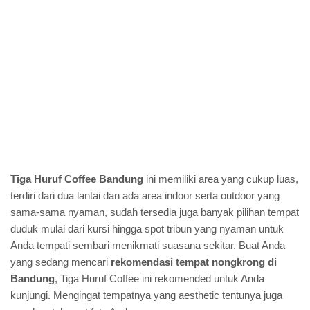
Tiga Huruf Coffee Bandung
ini memiliki area yang cukup luas,
terdiri dari dua lantai dan ada area indoor serta outdoor yang
sama-sama nyaman, sudah tersedia juga banyak pilihan tempat
duduk mulai dari kursi hingga spot tribun yang nyaman untuk
Anda tempati sembari menikmati suasana sekitar. Buat Anda
yang sedang mencari
rekomendasi tempat nongkrong di
Bandung
, Tiga Huruf Coffee ini rekomended untuk Anda
kunjungi. Mengingat tempatnya yang aesthetic tentunya juga