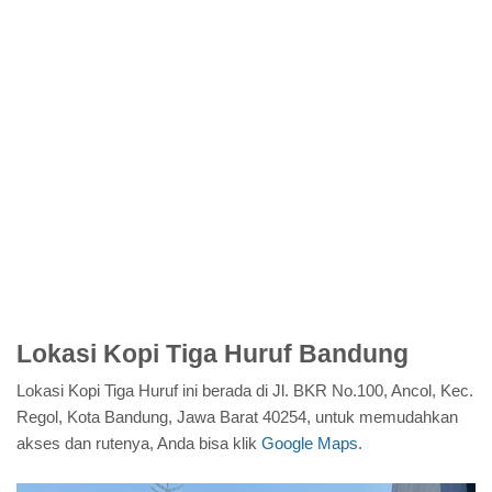
Lokasi Kopi Tiga Huruf Bandung
Lokasi Kopi Tiga Huruf ini berada di Jl. BKR No.100, Ancol, Kec.
Regol, Kota Bandung, Jawa Barat 40254, untuk memudahkan
akses dan rutenya, Anda bisa klik
Google Maps
.