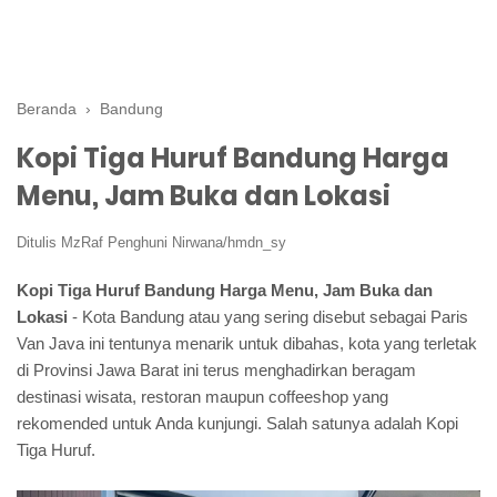
Beranda
›
Bandung
Kopi Tiga Huruf Bandung Harga
Menu, Jam Buka dan Lokasi
Ditulis
MzRaf Penghuni Nirwana/hmdn_sy
Kopi Tiga Huruf Bandung Harga Menu, Jam Buka dan
Lokasi
- Kota Bandung atau yang sering disebut sebagai Paris
Van Java ini tentunya menarik untuk dibahas, kota yang terletak
di Provinsi Jawa Barat ini terus menghadirkan beragam
destinasi wisata, restoran maupun coffeeshop yang
rekomended untuk Anda kunjungi. Salah satunya adalah Kopi
Tiga Huruf.