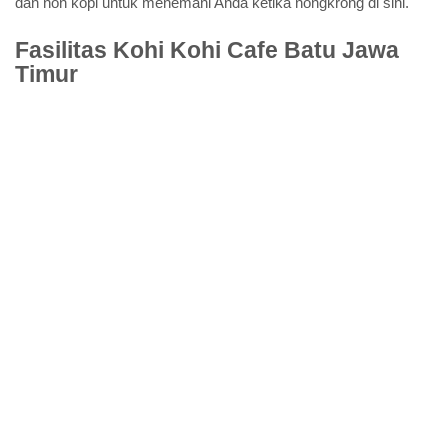
dan non kopi untuk menemani Anda ketika nongkrong di sini.
Fasilitas Kohi Kohi Cafe Batu Jawa
Timur