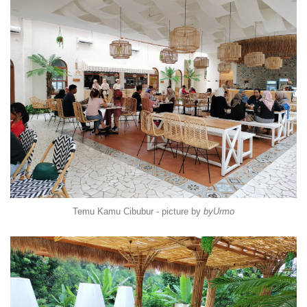
Temu Kamu Cibubur - picture by
byUrmo