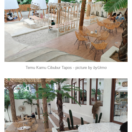
Temu Kamu Cibubur Tapos - picture by
byUrmo