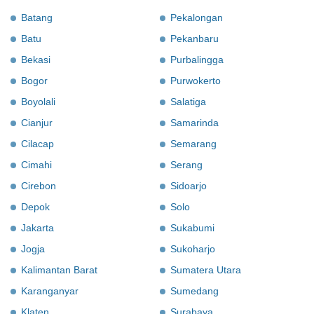
Batang
Pekalongan
Batu
Pekanbaru
Bekasi
Purbalingga
Bogor
Purwokerto
Boyolali
Salatiga
Cianjur
Samarinda
Cilacap
Semarang
Cimahi
Serang
Cirebon
Sidoarjo
Depok
Solo
Jakarta
Sukabumi
Jogja
Sukoharjo
Kalimantan Barat
Sumatera Utara
Karanganyar
Sumedang
Klaten
Surabaya