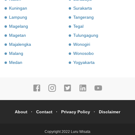
Kuningan
Surakarta
Lampung
Tangerang
Magelang
Tegal
Magetan
Tulungagung
Majalengka
Wonogiri
Malang
Wonosobo
Medan
Yogyakarta
About
Contact
Privacy Policy
Disclaimer
Copyright 2022
Luru Wisata