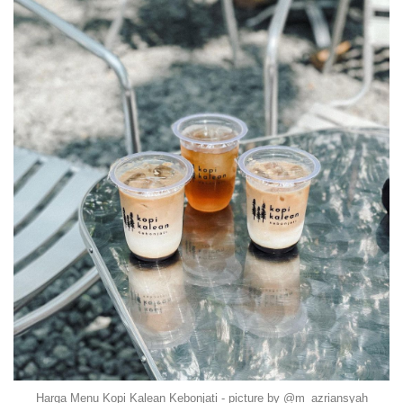
Harga Menu Kopi Kalean Kebonjati - picture by @m_azriansyah